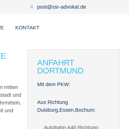
post@ssr-advokat.de
TE
KONTAKT
TE
ANFAHRT
DORTMUND
Mit dem PKW:
i mitten
stadt und
Aus Richtung
hrmitteln,
Duisburg,Essen,Bochum:
ll und
.
Autobahn A40 Richtung